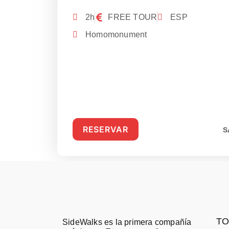
2h
FREE TOUR
ESP
Homomonument
RESERVAR
S
TO
SideWalks es la primera compañía