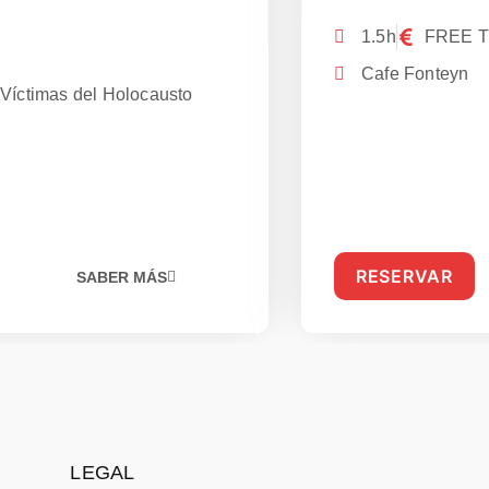
1.5h
FREE 
P
Cafe Fonteyn
Víctimas del Holocausto
RESERVAR
SABER MÁS
LEGAL