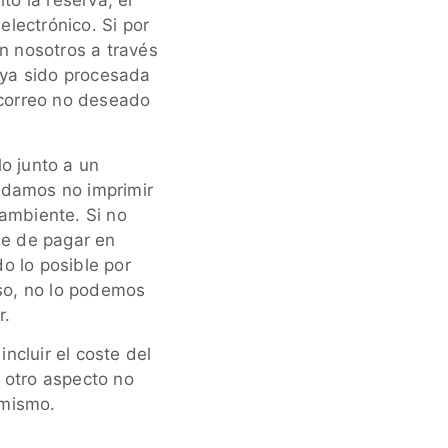
o la reserva, el
lectrónico. Si por
on nosotros a través
aya sido procesada
 correo no deseado
o junto a un
ndamos no imprimir
 ambiente. Si no
le de pagar en
do lo posible por
eso, no lo podemos
r.
incluir el coste del
 otro aspecto no
 mismo.