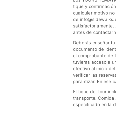
Los TOURS TEMÁTICOS
tique y confirmació
cualquier motivo no 
de info@sidewalks.e
satisfactoriamente
antes de contactarn
Deberás enseñar tu r
documento de identi
el comprobante de l
tuvieras acceso a un
efectivo al inicio d
verificar las reserv
garantizar. En ese c
El tique del tour inc
transporte. Comida,
especificado en la d