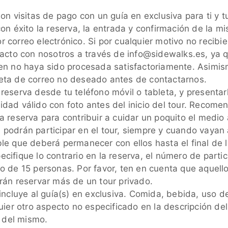
son visitas de pago con un guía en exclusiva para ti y
on éxito la reserva, la entrada y confirmación de la m
correo electrónico. Si por cualquier motivo no recibie
tacto con nosotros a través de info@sidewalks.es, ya 
en no haya sido procesada satisfactoriamente. Asimi
eta de correo no deseado antes de contactarnos.
eserva desde tu teléfono móvil o tableta, y presentarl
dad válido con foto antes del inicio del tour. Recome
a reserva para contribuir a cuidar un poquito el medio
 podrán participar en el tour, siempre y cuando vay
e que deberá permanecer con ellos hasta el final de la
cifique lo contrario en la reserva, el número de parti
o de 15 personas. Por favor, ten en cuenta que aquel
rán reservar más de un tour privado.
incluye al guía(s) en exclusiva. Comida, bebida, uso d
uier otro aspecto no especificado en la descripción del
o del mismo.