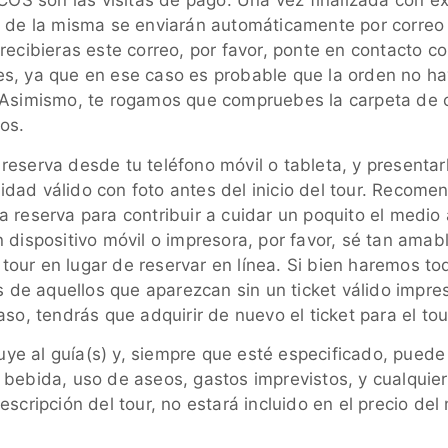
 son las visitas de pago. Una vez finalizada con éxit
n de la misma se enviarán automáticamente por correo e
recibieras este correo, por favor, ponte en contacto c
s, ya que en ese caso es probable que la orden no h
. Asimismo, te rogamos que compruebes la carpeta de
os.
eserva desde tu teléfono móvil o tableta, y presentarl
dad válido con foto antes del inicio del tour. Recome
a reserva para contribuir a cuidar un poquito el medio
 dispositivo móvil o impresora, por favor, sé tan amab
el tour en lugar de reservar en línea. Si bien haremos to
as de aquellos que aparezcan sin un ticket válido impr
aso, tendrás que adquirir de nuevo el ticket para el tou
luye al guía(s) y, siempre que esté especificado, puede 
 bebida, uso de aseos, gastos imprevistos, y cualquier
escripción del tour, no estará incluido en el precio del