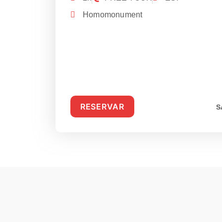
Homomonument
RESERVAR
S