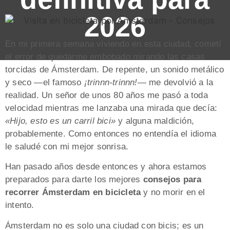
2026
En mi primera semana viviendo en esta ciudad, cometí
el error de quedarme embobado mirando las casas
torcidas de Ámsterdam. De repente, un sonido metálico
y seco —el famoso
¡trinnn-trinnn!
— me devolvió a la
realidad. Un señor de unos 80 años me pasó a toda
velocidad mientras me lanzaba una mirada que decía:
«Hijo, esto es un carril bici»
y alguna maldición,
probablemente. Como entonces no entendía el idioma
le saludé con mi mejor sonrisa.
Han pasado años desde entonces y ahora estamos
preparados para darte los mejores
consejos para
recorrer Ámsterdam en bicicleta
y no morir en el
intento.
Ámsterdam no es solo una ciudad con bicis; es un