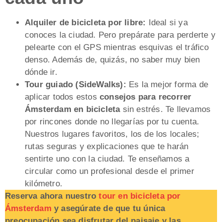
Alquiler de bicicleta por libre:
Ideal si ya
conoces la ciudad. Pero prepárate para perderte y
pelearte con el GPS mientras esquivas el tráfico
denso. Además de, quizás, no saber muy bien
dónde ir.
Tour guiado (SideWalks):
Es la mejor forma de
aplicar todos estos
consejos para recorrer
Ámsterdam en bicicleta
sin estrés. Te llevamos
por rincones donde no llegarías por tu cuenta.
Nuestros lugares favoritos, los de los locales;
rutas seguras y explicaciones que te harán
sentirte uno con la ciudad. Te enseñamos a
circular como un profesional desde el primer
kilómetro.
Reserva ahora nuestro
tour en bicicleta por
Ámsterdam
y asegúrate de que tu única
preocupación sea disfrutar del paisaje y las